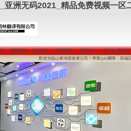
_亚洲无码2021_精品免费视频一区
顧
展廳展館
設備租賃
服務機構
招賢納士
聯(lián)系我們
歡迎光臨山東鴻儒會展公司！專業(yè)團隊，高端設備，提供策