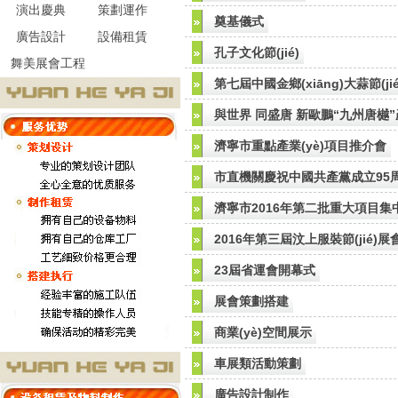
演出慶典
策劃運作
奠基儀式
廣告設計
設備租賃
孔子文化節(jié)
舞美展會工程
第七屆中國金鄉(xiāng)大蒜節(jié
與世界 同盛唐 新歐鵬“九州唐樾”產
濟寧市重點產業(yè)項目推介會
市直機關慶祝中國共產黨成立95
濟寧市2016年第二批重大項目
2016年第三屆汶上服裝節(jié)展
23屆省運會開幕式
展會策劃搭建
商業(yè)空間展示
車展類活動策劃
廣告設計制作