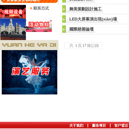
舞美策劃設計施工
LED大屏幕演出現(xiàn)場
國際慈善論壇
共
1
頁
17
條記錄