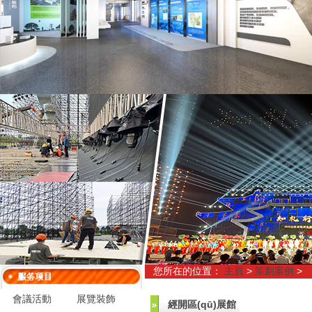
您所在的位置：
主頁
>
策劃案例
>
會議活動
展覽裝飾
經開區(qū)展館